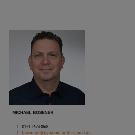
MICHAEL BÖSENER
0151 26743868
boesener@dynamic-professional.de