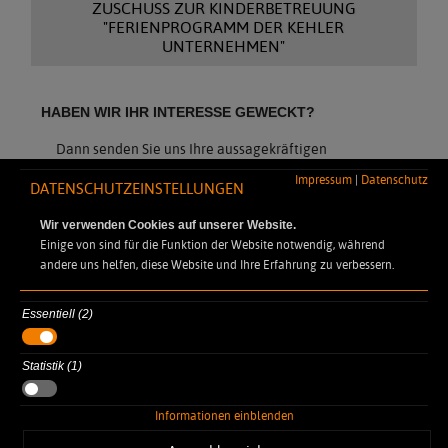
ZUSCHUSS ZUR KINDERBETREUUNG
"FERIENPROGRAMM DER KEHLER
UNTERNEHMEN"
HABEN WIR IHR INTERESSE GEWECKT?
Dann senden Sie uns Ihre aussagekräftigen
Bewerbungsunterlagen unter Angabe Ihres
Impressum
|
Datenschutz
frühestmöglichen Eintrittstermins per Mail an
DATENSCHUTZEINSTELLUNGEN
bewerbung@dynamic-professional.de
.
Wir verwenden Cookies auf unserer Website.
Einige von sind für die Funktion der Website notwendig, während
andere uns helfen, diese Website und Ihre Erfahrung zu verbessern.
Essentiell (2)
DYNAMIC PROFESSIONAL
Statistik (1)
Robert-Koch-Straße 7
77694 Kehl Auenheim
Informationen einblenden
info@dynamic-professional.de
+49 7851 886 45-0