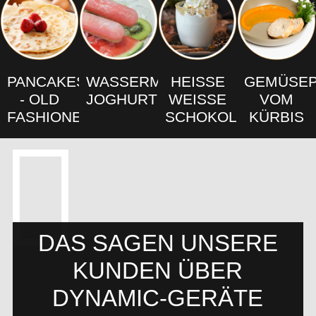
PANCAKES
WASSERMELONEN-
HEISSE W
GEMÜSE
- OLD
JOGHURTEIS
EISSE SC
VOM
FASHIONED
HOKOLADE
KÜRBIS
DAS SAGEN UNSERE
KUNDEN ÜBER
DYNAMIC-GERÄTE