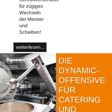
für zügiges
Wechseln
der Messer
und
Scheiben!
weiterlesen...
DIE
DYNAMIC-
OFFENSIVE
FÜR
CATERING
UND