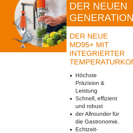
DER NEUEN
GENERATIO
DER NEUE
MD95+ MIT
INTEGRIERTER
TEMPERATURKON
Höchste
Präzision &
Leistung
Schnell, effizient
und robust
der Allrounder für
die Gastronomie.
Echtzeit-