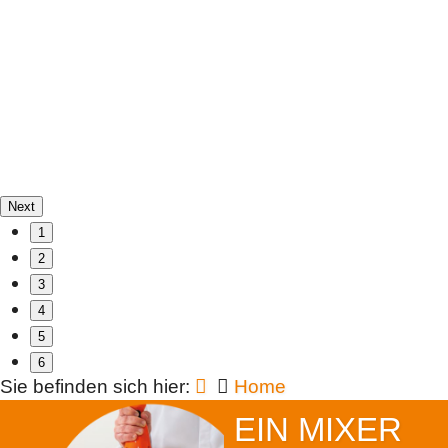
Next
1
2
3
4
5
6
Sie befinden sich hier:
Home
EIN MIXER