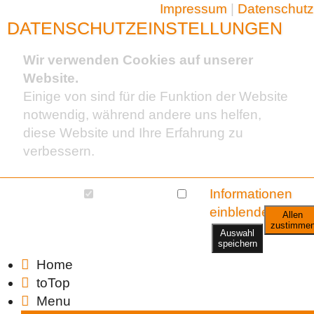
Impressum
|
Datenschutz
DATENSCHUTZEINSTELLUNGEN
Wir verwenden Cookies auf unserer
Website.
Einige von sind für die Funktion der Website
notwendig, während andere uns helfen,
diese Website und Ihre Erfahrung zu
verbessern.
Essentiell (2)
Statistik (1)
Informationen
einblenden
Allen
zustimme
Auswahl
speichern
Home
toTop
Menu