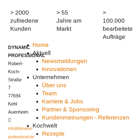
> 2000
> 55
>
zufriedene
Jahre am
100.000
Kunden
Markt
bearbeitete
Aufträge
Home
DYNAMIC
Aktuell
PROFESSIONAL
Newsmeldungen
Robert-
Innovationen
Koch-
Unternehmen
Straße
Über uns
7
Team
77694
Karriere & Jobs
Kehl
Partner & Sponsoring
Auenheim
Kundenmeinungen - Referenzen
Kochwelt
info@dynamic-
Rezepte
professional.de