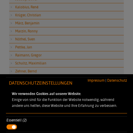
Kalobius, René
Krüger, Christian
März, Benjamin
Marzin, Ronny
Nöthel, Sven
Pettke, Jan
Raimann, Gregor
Schultz, Maximilian
Zehner, Bernd
Impressum
|
Datenschutz
DATENSCHUTZEINSTELLUNGEN
TOOLS
Wir verwenden Cookies auf unserer Website.
Rezepterechner
Einige von sind für die Funktion der Website notwendig, während
andere uns helfen, diese Website und Ihre Erfahrung zu verbessern.
Essentiell (2)
DYNAMIC PROFESSIONAL