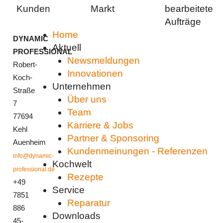
Kunden
Markt
bearbeitete
Aufträge
Home
DYNAMIC
Aktuell
PROFESSIONAL
Newsmeldungen
Robert-
Innovationen
Koch-
Unternehmen
Straße
Über uns
7
Team
77694
Karriere & Jobs
Kehl
Partner & Sponsoring
Auenheim
Kundenmeinungen - Referenzen
info@dynamic-
Kochwelt
professional.de
Rezepte
+49
Service
7851
Reparatur
886
Downloads
45-