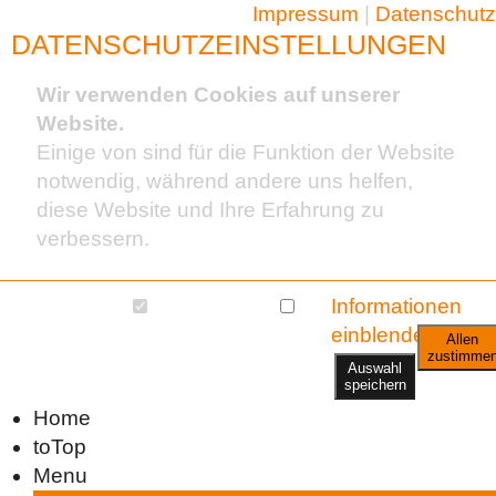
Impressum
|
Datenschutz
DATENSCHUTZEINSTELLUNGEN
Wir verwenden Cookies auf unserer
Website.
Einige von sind für die Funktion der Website
notwendig, während andere uns helfen,
diese Website und Ihre Erfahrung zu
verbessern.
Essentiell (2)
Statistik (1)
Informationen
einblenden
Allen
zustimme
Auswahl
speichern
Home
toTop
Menu