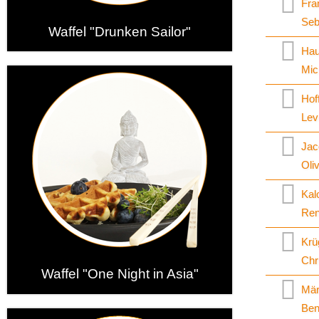
Fra
Seb
Waffel "Drunken Sailor"
Hau
Mic
Hof
Lev
Jac
Oli
Kal
Re
Krü
Chr
Waffel "One Night in Asia"
Mär
Ben