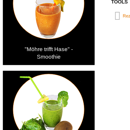
TOOLS
Rez
"Möhre trifft Hase" -
Smoothie