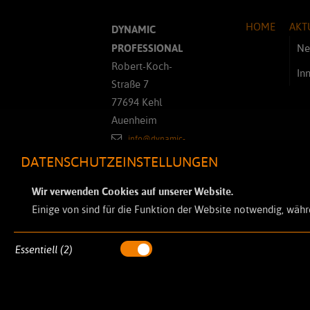
HOME
AKT
DYNAMIC
PROFESSIONAL
Ne
Robert-Koch-
In
Straße 7
77694 Kehl
Auenheim
info@dynamic-
professional.de
DATENSCHUTZEINSTELLUNGEN
+49 7851 886
Wir verwenden Cookies auf unserer Website.
45-0
Einige von sind für die Funktion der Website notwendig, währ
+49 7851 886
45-32
Essentiell (2)