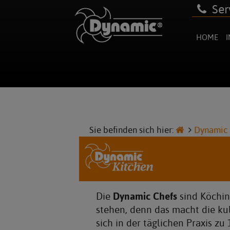
Ser
HOME
Newsmeldungen
Über uns
Rezepte
Reparatur
Kataloge & Prospekte
Videos
Impressum
Innovationen
Team
Manuals
Bilder
Datenschutz
Karriere & Jobs
Ersatzteile
AGB
Partner & Sponsoring
Sie befinden sich hier:
Dynamic 
Kundenmeinungen - Referenzen
Dynamic Chefs
Die
sind Köchinn
stehen, denn das macht die kuli
sich in der täglichen Praxis zu