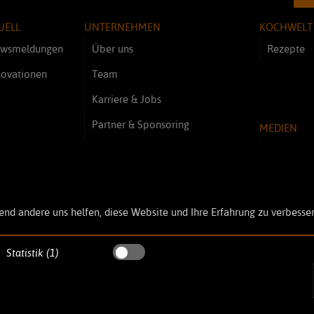
UELL
UNTERNEHMEN
KOCHWELT
wsmeldungen
Über uns
Rezepte
novationen
Team
Karriere & Jobs
Partner & Sponsoring
MEDIEN
Kundenmeinungen - Referenzen
Videos
Bilder
end andere uns helfen, diese Website und Ihre Erfahrung zu verbesser
Statistik (1)
© 2026
www.dynamic-professional.de
. All rights reserved.