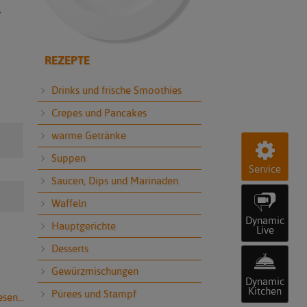
,
REZEPTE
Drinks und frische Smoothies
Crepes und Pancakes
warme Getränke
Suppen
Service
Saucen, Dips und Marinaden
Waffeln
Dynamic
Hauptgerichte
Live
Desserts
Gewürzmischungen
Dynamic
Kitchen
Pürees und Stampf
sen...