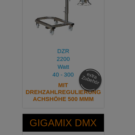
DZR
2200
Watt
e
x
tra
u
b
e
h
ö
40 - 300
Z
r
MIT
DREHZAHLREGULIERUNG
ACHSHÖHE 500 MMM
GIGAMIX DMX