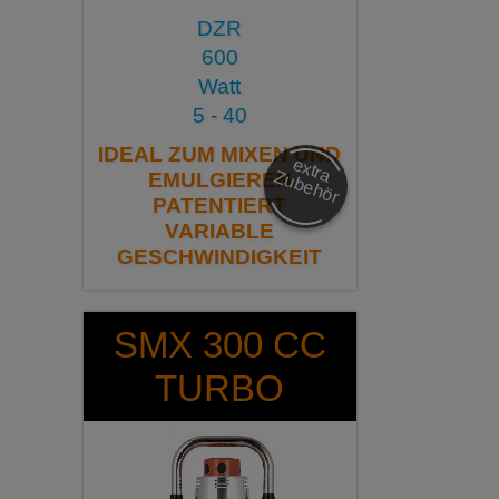
DZR
600
Watt
5 - 40
IDEAL ZUM MIXEN UND
e
x
tra
u
b
e
h
ö
Z
r
EMULGIEREN
PATENTIERT
VARIABLE
GESCHWINDIGKEIT
SMX 300 CC
TURBO