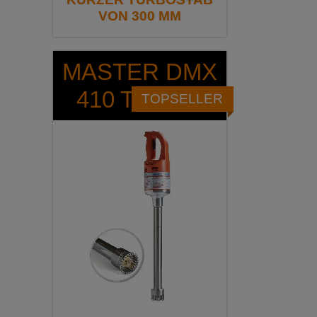
VON 300 MM
MASTER DMX
410 TURBO
TOPSELLER