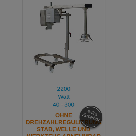
2200
Watt
40 - 300
e
x
tra
u
b
e
h
ö
Z
r
OHNE
DREHZAHLREGULIERUNG
STAB, WELLE UND