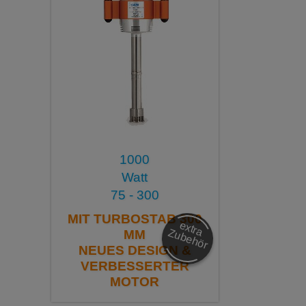
1000
Watt
75 - 300
MIT TURBOSTAB 300
e
x
tra
u
b
e
h
ö
Z
r
MM
NEUES DESIGN &
VERBESSERTER
MOTOR