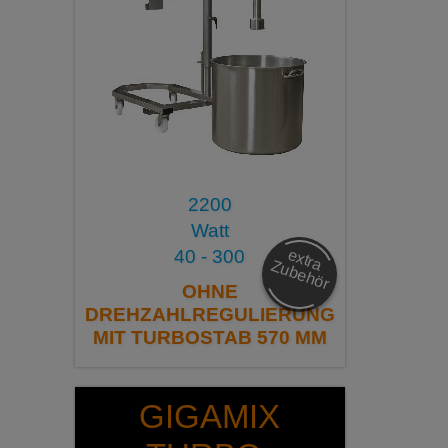
2200
Watt
e
x
tra
u
b
e
h
ö
40 - 300
Z
r
OHNE
DREHZAHLREGULIERUNG
MIT TURBOSTAB 570 MM
GIGAMIX