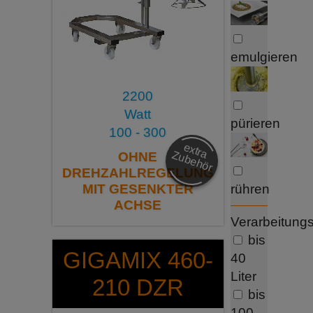
emulgieren
2200
Watt
pürieren
100 - 300
e
x
tra
u
b
e
h
ö
Z
r
OHNE
DREHZAHLREGELUNG
rühren
MIT GESENKTER
ACHSE
Verarbeitun
bis
GIGAMIX 460-
40
Liter
210 DZR
bis
100