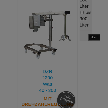
Liter
bis
300
Liter
filtern
DZR
2200
Watt
40 - 300
e
x
tra
u
b
e
h
ö
Z
r
MIT
DREHZAHLREGELUNG