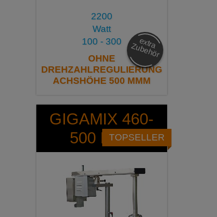
2200
Watt
e
x
tra
u
b
e
h
ö
100 - 300
Z
r
OHNE
DREHZAHLREGULIERUNG
ACHSHÖHE 500 MMM
GIGAMIX 460-
500 DZR
TOPSELLER