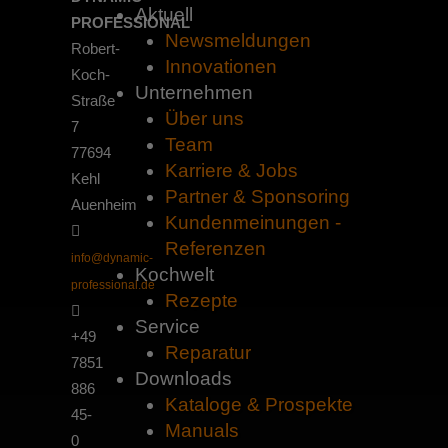
Aktuell
PROFESSIONAL
Newsmeldungen
Robert-
Innovationen
Koch-
Unternehmen
Straße
Über uns
7
Team
77694
Karriere & Jobs
Kehl
Partner & Sponsoring
Auenheim
Kundenmeinungen -
Referenzen
info@dynamic-
Kochwelt
professional.de
Rezepte
Service
+49
Reparatur
7851
Downloads
886
Kataloge & Prospekte
45-
Manuals
0