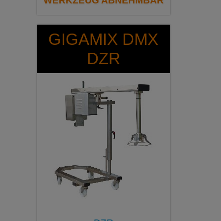
WERKZEUG ABNEHMBAR
GIGAMIX DMX
DZR