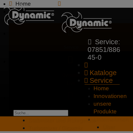
Home
toTop
Menu
Service:
Service
07851/886
45-0
Kataloge
Dynamic
Service
Live
Home
Innovationen
unsere
Dynamic
Produkte
Unternehmen
Kitchen
Stabmixer und Rührgeräte
Produkte
Über
Turbomixer / Gigamix