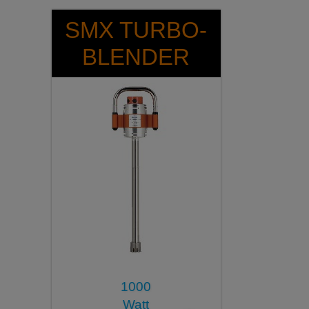
SMX TURBO-
BLENDER
1000
Watt