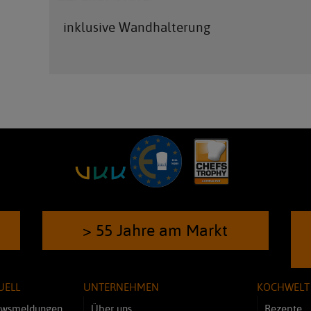
inklusive Wandhalterung
> 55 Jahre am Markt
UELL
UNTERNEHMEN
KOCHWELT
wsmeldungen
Über uns
Rezepte