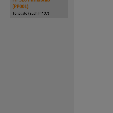
(PP001)
Teileliste (auch PP 97)