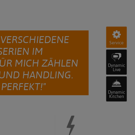
 VERSCHIEDENE
Service
ERIEN IM
FÜR MICH ZÄHLEN
Dynamic
Live
 UND HANDLING.
 PERFEKT!"
Dynamic
Kitchen