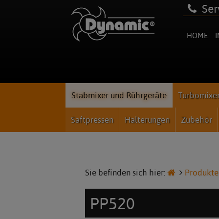
Ser
HOME
Newsmeldungen
Über uns
Rezepte
Reparatur
Kataloge & Prospekte
Videos
Impressum
Innovationen
Team
Manuals
Bilder
Datenschutz
Karriere & Jobs
Ersatzteile
AGB
Stabmixer und Rührgeräte
Turbomixer
Partner & Sponsoring
Saftpressen
Halterungen
Zubehör
Kundenmeinungen - Referenzen
Sie befinden sich hier:
Produkte
PP520