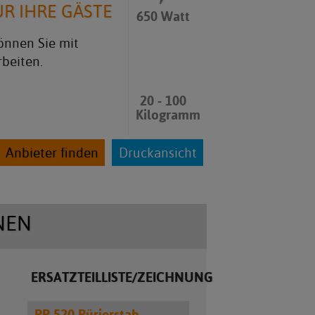
ÜR IHRE GÄSTE
650 Watt
önnen Sie mit
rbeiten.
20 - 100
Kilogramm
Anbieter finden
Druckansicht
NEN
ERSATZTEILLISTE/ZEICHNUNG
PP 520 Pürierstab