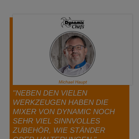
Michael Haupt
"NEBEN DEN VIELEN
WERKZEUGEN HABEN DIE
MIXER VON DYNAMIC NOCH
SEHR VIEL SINNVOLLES
ZUBEHÖR, WIE STÄNDER