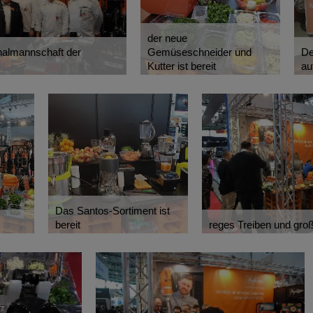
der neue
nalmannschaft der
Gemüseschneider und
De
Kutter ist bereit
au
Das Santos-Sortiment ist
bereit
reges Treiben und gro