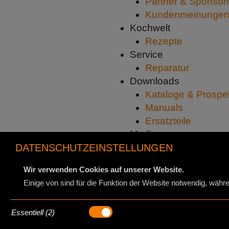
Partner & Sponsor
Kundenmeinungen 
Kochwelt
Rezepte
Service
Reparatur
Downloads
Kataloge & Prospe
Manuals
Ersatzteile
Medien
DATENSCHUTZEINSTELLUNGEN
Videos
Bilder
Wir verwenden Cookies auf unserer Website.
Kontakt
Einige von sind für die Funktion der Website notwendig, währ
Rechtliches
Impressum
Essentiell (2)
Datenschutz
AGB