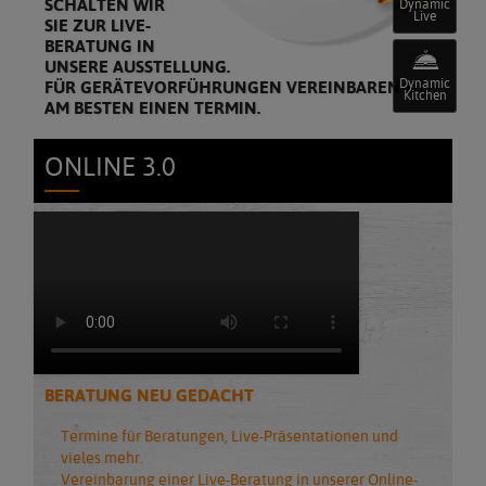
SCHALTEN WIR
Dynamic
Live
SIE ZUR LIVE-
BERATUNG IN
UNSERE AUSSTELLUNG.
Dynamic
FÜR GERÄTEVORFÜHRUNGEN VEREINBAREN SIE
Kitchen
AM BESTEN EINEN TERMIN.
ONLINE 3.0
BERATUNG NEU GEDACHT
Termine für Beratungen, Live-Präsentationen und
vieles mehr.
Vereinbarung einer Live-Beratung in unserer Online-