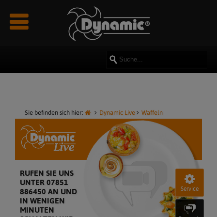
Newsmeldungen
Über uns
Rezepte
Reparatur
Kataloge & Prospekte
Videos
Impressum
Innovationen
Team
Manuals
Bilder
Datenschutz
Karriere & Jobs
Ersatzteile
AGB
Partner & Sponsoring
Sie befinden sich hier:
Dynamic Live
Waffeln
Kundenmeinungen - Referenzen
RUFEN SIE UNS
UNTER 07851
Service
886450 AN UND
IN WENIGEN
MINUTEN