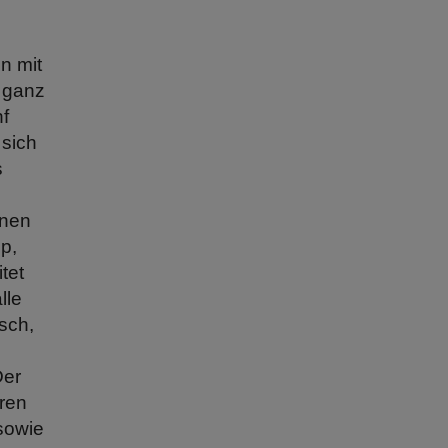
n mit
 ganz
nf
 sich
s
enen
p,
tet
lle
sch,
Der
eren
sowie