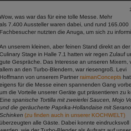
Wow, was war das für eine tolle Messe. Mehr
als 7.400 Aussteller waren dabei, und rund 165.000
Fachbesucher nutzten die Anuga, um sich zu informi
An unserem kleinen, aber feinen Stand direkt an der
Culinary Stage in Halle 7.1 hatten wir regen Zulauf u
gute Gespräche. Das Interesse an unseren Mixern, 
allem an den Turbo-Blendern, war riesengroß. Levi
Hoffmann von unserem Partner
raimanConcepts
hat
eigens für die Messe einen spannenden Gang vorber
um die Vorteile unserer Geräte gut präsentieren zu 
Eine
spanische Tortilla mit zweierlei Saucen, Mojo V
und die geräucherte Paprika-Hollandaise mit Serano
Schinken
(
zu finden auch in unserer KOCHWELT
)
überzeugten alle Gäste. Dabei konnte eindrucksvoll
werden, wie der Turbo-Blender als Aufsatz auf unse