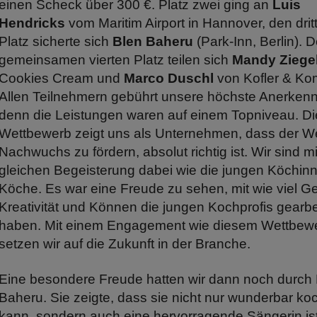
einen Scheck über 300 €. Platz zwei ging an
Luis
Hendricks
vom Maritim Airport in Hannover, den drit
Platz sicherte sich
Blen Baheru
(Park-Inn, Berlin). 
gemeinsamen vierten Platz teilen sich
Mandy Ziege
Cookies Cream und
Marco Duschl
von Kofler & Ko
Allen Teilnehmern gebührt unsere höchste Anerken
denn die Leistungen waren auf einem Topniveau. Di
Wettbewerb zeigt uns als Unternehmen, dass der W
Nachwuchs zu fördern, absolut richtig ist. Wir sind mi
gleichen Begeisterung dabei wie die jungen Köchin
Köche. Es war eine Freude zu sehen, mit wie viel G
Kreativität und Können die jungen Kochprofis gearbe
haben. Mit einem Engagement wie diesem Wettbew
setzen wir auf die Zukunft in der Branche.
Eine besondere Freude hatten wir dann noch durch
Baheru. Sie zeigte, dass sie nicht nur wunderbar ko
kann, sondern auch eine hervorragende Sängerin ist