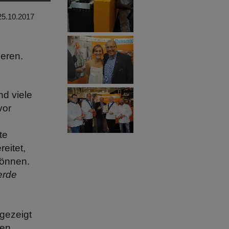
25.10.2017
eren.
nd viele
vor
te
eitet,
können.
erde
 gezeigt
ren