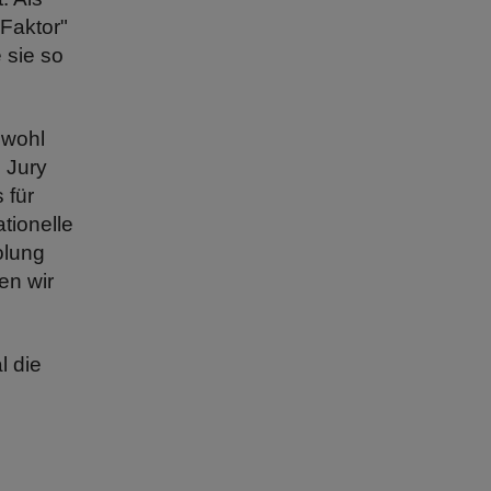
Faktor"
 sie so
owohl
e Jury
 für
tionelle
olung
en wir
l die