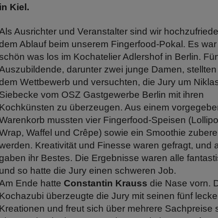
in Kiel.
Als Ausrichter und Veranstalter sind wir hochzufriede
dem Ablauf beim unserem Fingerfood-Pokal. Es war
schön was los im Kochatelier Adlershof in Berlin. Fü
Auszubildende, darunter zwei junge Damen, stellten
dem Wettbewerb und versuchten, die Jury um Nikla
Siebecke vom OSZ Gastgewerbe Berlin mit ihren
Kochkünsten zu überzeugen. Aus einem vorgegeb
Warenkorb mussten vier Fingerfood-Speisen (Lollipo
Wrap, Waffel und Crêpe) sowie ein Smoothie zuberei
werden. Kreativität und Finesse waren gefragt, und a
gaben ihr Bestes. Die Ergebnisse waren alle fantasti
und so hatte die Jury einen schweren Job.
Am Ende hatte
Constantin Krauss
die Nase vorn. 
Kochazubi überzeugte die Jury mit seinen fünf leck
Kreationen und freut sich über mehrere Sachpreise 