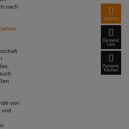
ch nach
Service
Jahres
Dynamic
Live
rschaft
n
das
Dynamic
Kitchen
 auch
oßen
unde von
n und
er