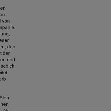
ten
Den
l
von
mpanie.
nung,
eser
eg, den
t der
nen und
eschick,
itet
erb
 Blen
chen
. Als