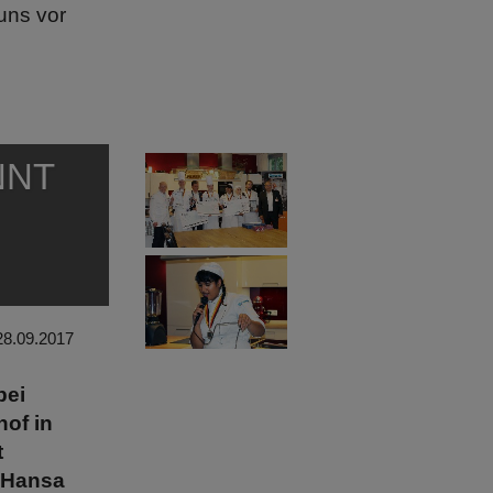
uns vor
NNT
28.09.2017
bei
of in
t
 Hansa