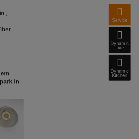
ni,
Service
über
Dynamic
Live
Dynamic
dem
Kitchen
park in