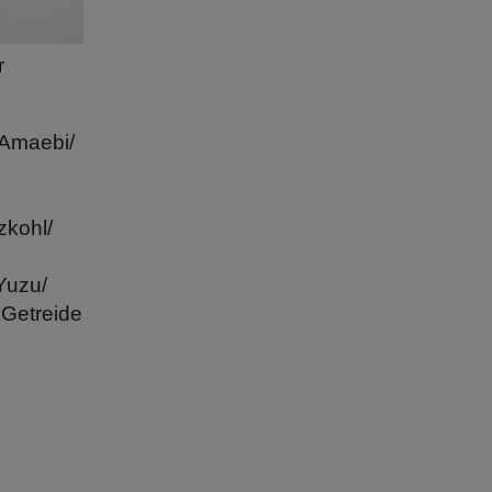
r
 Amaebi/
zkohl/
Yuzu/
 Getreide