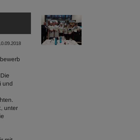
10.09.2018
ttbewerb
 Die
i und
hten.
, unter
ie
r mit