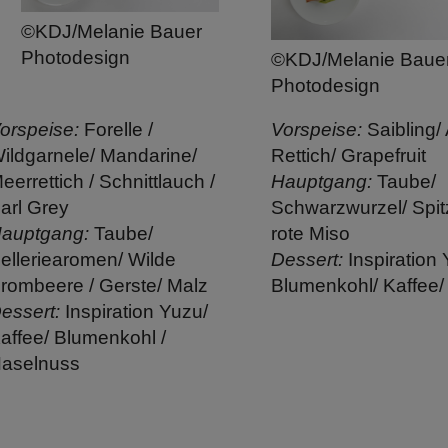
©KDJ/Melanie Bauer
Photodesign
©KDJ/Melanie Baue
Photodesign
orspeise:
Forelle /
Vorspeise:
Saibling/
ildgarnele/ Mandarine/
Rettich/ Grapefruit
eerrettich / Schnittlauch /
Hauptgang:
Taube/
arl Grey
Schwarzwurzel/ Spit
auptgang:
Taube/
rote Miso
elleriearomen/ Wilde
Dessert:
Inspiration 
rombeere / Gerste/ Malz
Blumenkohl/ Kaffee/
essert:
Inspiration Yuzu/
affee/ Blumenkohl /
aselnuss