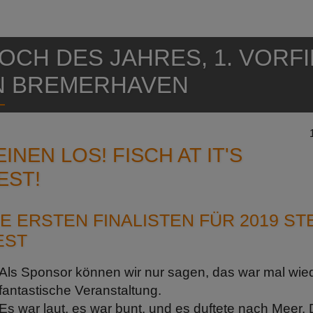
OCH DES JAHRES, 1. VORF
N BREMERHAVEN
EINEN LOS! FISCH AT IT'S
EST!
IE ERSTEN FINALISTEN FÜR 2019 S
EST
Als Sponsor können wir nur sagen, das war mal wie
fantastische Veranstaltung.
Es war laut, es war bunt, und es duftete nach Meer.