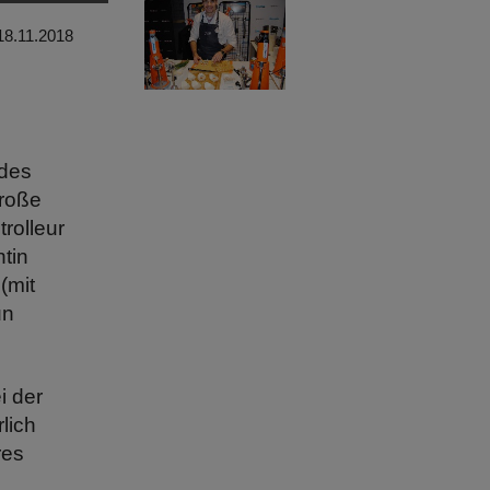
18.11.2018
 des
große
rolleur
tin
(mit
un
i der
lich
res