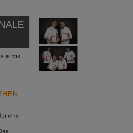
INALE
18.06.2018
TEHEN
der eine
 Das