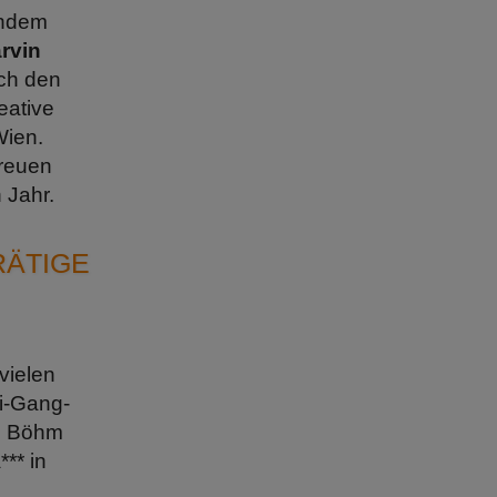
endem
rvin
ich den
eative
Wien.
freuen
 Jahr.
RÄTIGE
vielen
i-Gang-
in Böhm
** in