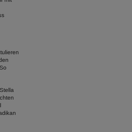
ss
tulieren
 den
 So
Stella
ichten
l
adikan