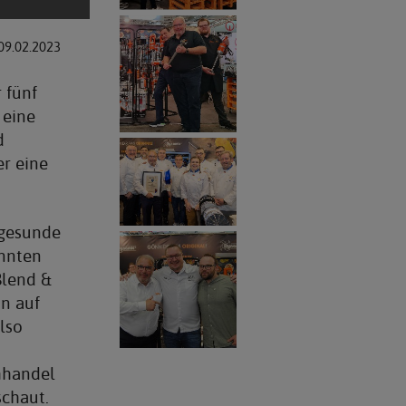
09.02.2023
 fünf
 eine
d
er eine
 gesunde
nnten
Blend &
un auf
lso
hhandel
schaut.