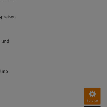
spreisen
l und
line-
Service