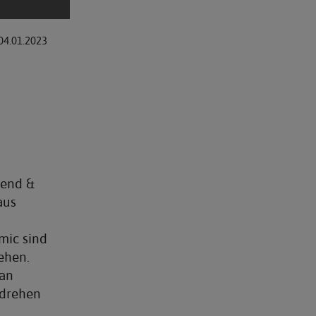
04.01.2023
lend &
aus
mic sind
ehen.
man
mdrehen