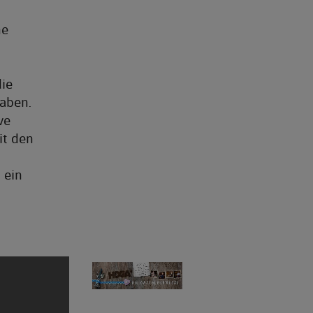
ne
die
aben.
ve
it den
 ein