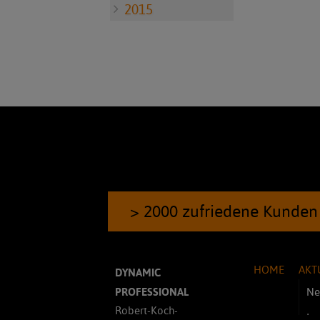
2015
> 2000 zufriedene Kunden
HOME
AKT
DYNAMIC
PROFESSIONAL
Ne
Robert-Koch-
In