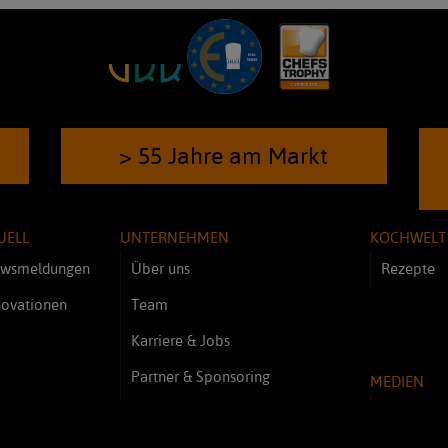
> 55 Jahre am Markt
UELL
UNTERNEHMEN
KOCHWELT
wsmeldungen
Über uns
Rezepte
novationen
Team
Karriere & Jobs
Partner & Sponsoring
MEDIEN
Kundenmeinungen - Referenzen
Videos