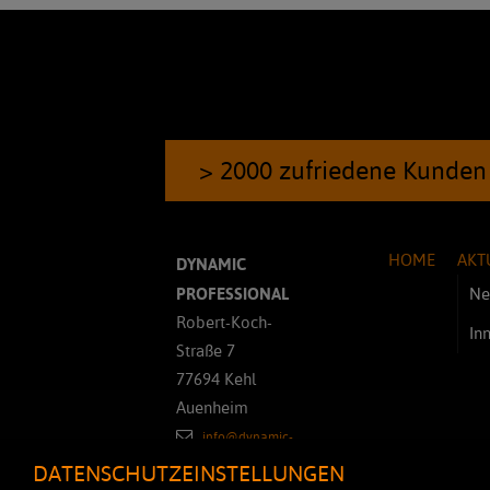
> 2000 zufriedene Kunden
HOME
AKT
DYNAMIC
PROFESSIONAL
Ne
Robert-Koch-
In
Straße 7
77694 Kehl
Auenheim
info@dynamic-
professional.de
DATENSCHUTZEINSTELLUNGEN