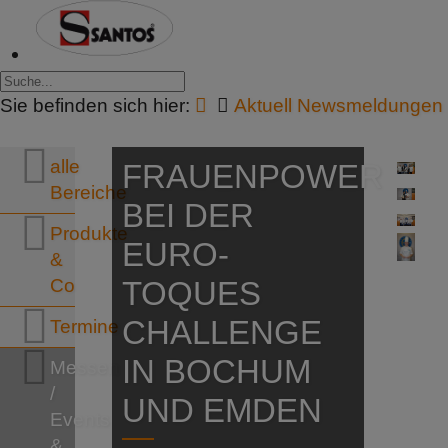
Sie befinden sich hier:
Aktuell Newsmeldungen
alle
FRAUENPOWER
Bereiche
BEI DER
Produkte
EURO-
&
Co
TOQUES
CHALLENGE
Termine
IN BOCHUM
Messen
/
UND EMDEN
Events
&