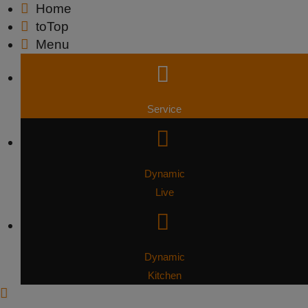
Home
toTop
Menu
Service
Dynamic
Live
Dynamic
Kitchen