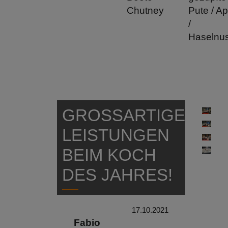
Chutney
Pute / Ap
/
Haselnu
GROSSARTIGE L
EISTUNGEN B
EIM KOCH D
ES JAHRES!
17.10.2021
Fabio