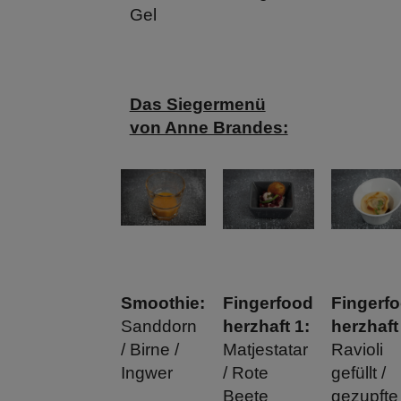
Gel
Das Siegermenü
von Anne Brandes:
Smoothie:
Fingerfood
Fingerf
Sanddorn
herzhaft 1:
herzhaft
/ Birne /
Matjestatar
Ravioli
Ingwer
/ Rote
gefüllt /
Beete
gezupfte