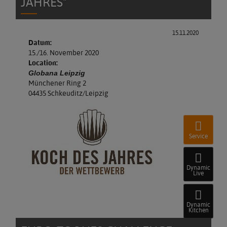
JAHRES"
15.11.2020
Datum:
15./16. November 2020
Location:
Globana Leipzig
Münchener Ring 2
04435 Schkeuditz/Leipzig
Service
Dynamic
Live
Dynamic
Kitchen